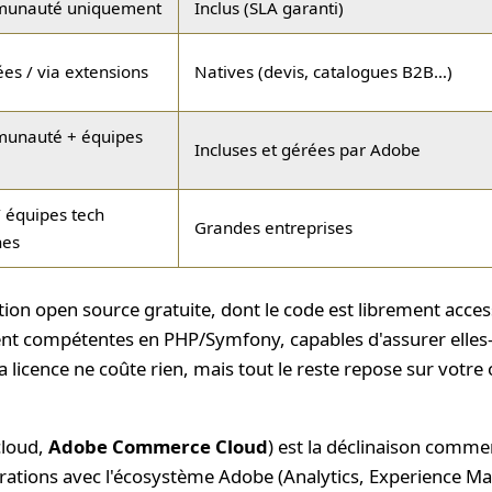
unauté uniquement
Inclus (SLA garanti)
ées / via extensions
Natives (devis, catalogues B2B…)
unauté + équipes
Incluses et gérées par Adobe
 équipes tech
Grandes entreprises
nes
tion open source gratuite, dont le code est librement access
t compétentes en PHP/Symfony, capables d'assurer elles-m
 licence ne coûte rien, mais tout le reste repose sur votr
cloud,
Adobe Commerce Cloud
) est la déclinaison commer
égrations avec l'écosystème Adobe (Analytics, Experience 