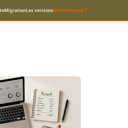
to
Migration
Les versions
Une demande ?