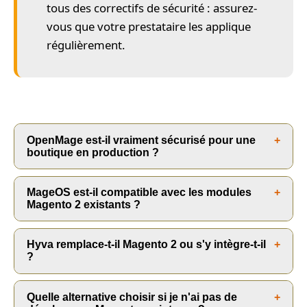
tous des correctifs de sécurité : assurez-
vous que votre prestataire les applique
régulièrement.
OpenMage est-il vraiment sécurisé pour une
boutique en production ?
Oui, à condition de suivre les mises à jour
MageOS est-il compatible avec les modules
publiées par la communauté. OpenMage LTS
Magento 2 existants ?
publie régulièrement des correctifs de sécurité
Dans la grande majorité des cas, oui. MageOS
qui comblent les vulnérabilités de Magento 1. La
Hyva remplace-t-il Magento 2 ou s'y intègre-t-il
est un fork de Magento Open Source 2 et
clé est d'appliquer ces patchs rapidement et de
?
maintient la compatibilité avec l'écosystème de
maintenir une veille active sur le dépôt GitHub
Hyva s'intègre à Magento 2 : il remplace
modules et d'extensions Magento 2. Quelques
du projet.
Quelle alternative choisir si je n'ai pas de
uniquement la couche front-end (thème) sans
modules très spécifiques à Adobe Commerce