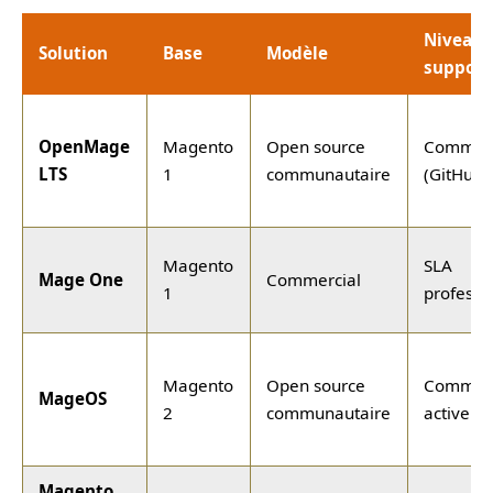
Niveau 
Solution
Base
Modèle
support
OpenMage
Magento
Open source
Commun
LTS
1
communautaire
(GitHub)
Magento
SLA
Mage One
Commercial
1
professi
Magento
Open source
Commun
MageOS
2
communautaire
active
Magento