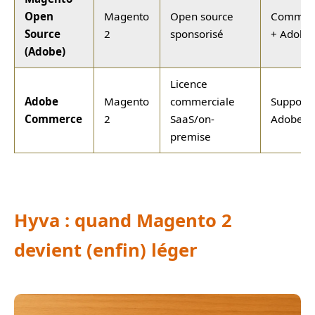
Open
Magento
Open source
Commun
Source
2
sponsorisé
+ Adobe
(Adobe)
Licence
Adobe
Magento
commerciale
Support
Commerce
2
SaaS/on-
Adobe off
premise
Hyva : quand Magento 2
devient (enfin) léger