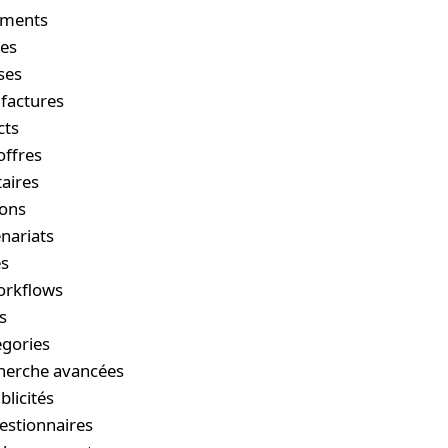
cuments
ges
ses
factures
cts
offres
taires
ions
nariats
es
orkflows
s
égories
cherche avancées
blicités
estionnaires