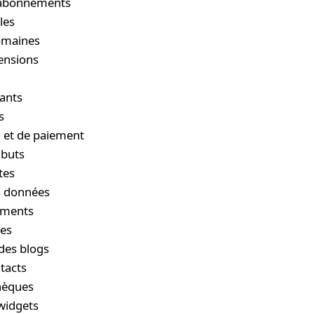
s abonnements
les
domaines
ensions
iants
s
n et de paiement
ibuts
tes
s données
cuments
ges
des blogs
tacts
thèques
 widgets