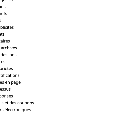
ons
rifs
s
blicités
ets
taires
 archives
 des logs
tes
priétés
ifications
es en page
cessus
éponses
ls et des coupons
ers électroniques