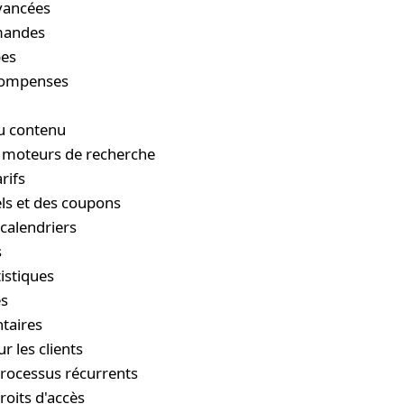
vancées
mandes
pes
écompenses
du contenu
s moteurs de recherche
rifs
ls et des coupons
calendriers
s
istiques
es
taires
r les clients
 processus récurrents
roits d'accès