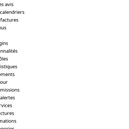
s avis
calendriers
factures
nus
gins
onnalités
ôles
istiques
nements
jour
rmissions
 alertes
rvices
actures
rmations
égories